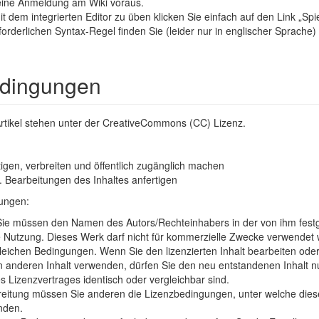
 eine Anmeldung am Wiki voraus.
em integrierten Editor zu üben klicken Sie einfach auf den Link „Spiel
orderlichen Syntax-Regel finden Sie (leider nur in englischer Sprache) 
dingungen
n Artikel stehen unter der CreativeCommons (CC) Lizenz.
tigen, verbreiten und öffentlich zugänglich machen
Bearbeitungen des Inhaltes anfertigen
ungen:
e müssen den Namen des Autors/Rechteinhabers in der von ihm fest
 Nutzung. Dieses Werk darf nicht für kommerzielle Zwecke verwendet
leichen Bedingungen. Wenn Sie den lizenzierten Inhalt bearbeiten ode
n anderen Inhalt verwenden, dürfen Sie den neu entstandenen Inhalt
s Lizenzvertrages identisch oder vergleichbar sind.
reitung müssen Sie anderen die Lizenzbedingungen, unter welche dieses 
nden.