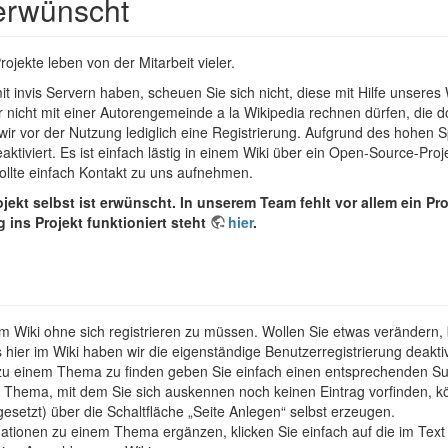
erwünscht
jekte leben von der Mitarbeit vieler.
it invis Servern haben, scheuen Sie sich nicht, diese mit Hilfe unseres
r nicht mit einer Autorengemeinde a la Wikipedia rechnen dürfen, die d
 wir vor der Nutzung lediglich eine Registrierung. Aufgrund des hohe
 deaktiviert. Es ist einfach lästig in einem Wiki über ein Open-Source-P
llte einfach Kontakt zu uns aufnehmen.
ojekt selbst ist erwünscht. In unserem Team fehlt vor allem ein
g ins Projekt funktioniert steht
hier
.
m Wiki ohne sich registrieren zu müssen. Wollen Sie etwas verändern,
er im Wiki haben wir die eigenständige Benutzerregistrierung deaktiv
u einem Thema zu finden geben Sie einfach einen entsprechenden Suchb
Thema, mit dem Sie sich auskennen noch keinen Eintrag vorfinden, kö
setzt) über die Schaltfläche „Seite Anlegen“ selbst erzeugen.
tionen zu einem Thema ergänzen, klicken Sie einfach auf die im Text p