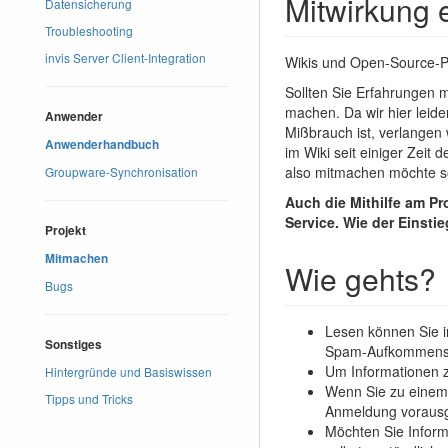
Mitwirkung 
Datensicherung
Troubleshooting
invis Server Client-Integration
Wikis und Open-Source-Pro
Sollten Sie Erfahrungen m
machen. Da wir hier leide
Anwender
Mißbrauch ist, verlangen
Anwenderhandbuch
im Wiki seit einiger Zeit
also mitmachen möchte so
Groupware-Synchronisation
Auch die Mithilfe am Pr
Service. Wie der Einstie
Projekt
Mitmachen
Wie gehts?
Bugs
Lesen können Sie i
Sonstiges
Spam-Aufkommens hi
Um Informationen z
Hintergründe und Basiswissen
Wenn Sie zu einem 
Tipps und Tricks
Anmeldung vorausge
Möchten Sie Informa