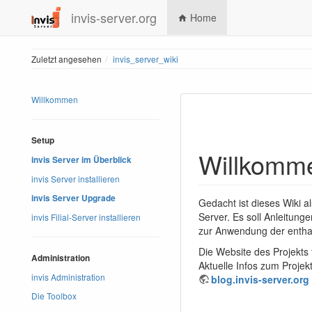
invis-server.org
Home
Zuletzt angesehen
invis_server_wiki
Willkommen
Setup
Willkomme
invis Server im Überblick
invis Server installieren
invis Server Upgrade
Gedacht ist dieses Wiki a
Server. Es soll Anleitung
invis Filial-Server installieren
zur Anwendung der enth
Die Website des Projekts 
Administration
Aktuelle Infos zum Projek
invis Administration
blog.invis-server.org
Die Toolbox