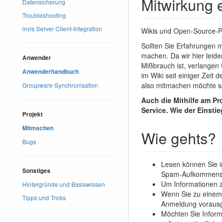
Mitwirkung 
Datensicherung
Troubleshooting
invis Server Client-Integration
Wikis und Open-Source-Pro
Sollten Sie Erfahrungen m
machen. Da wir hier leide
Anwender
Mißbrauch ist, verlangen
Anwenderhandbuch
im Wiki seit einiger Zeit
also mitmachen möchte so
Groupware-Synchronisation
Auch die Mithilfe am Pr
Service. Wie der Einstie
Projekt
Mitmachen
Wie gehts?
Bugs
Lesen können Sie i
Sonstiges
Spam-Aufkommens hi
Um Informationen z
Hintergründe und Basiswissen
Wenn Sie zu einem 
Tipps und Tricks
Anmeldung vorausge
Möchten Sie Informa