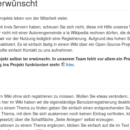
erwünscht
jekte leben von der Mitarbeit vieler.
it invis Servern haben, scheuen Sie sich nicht, diese mit Hilfe unseres
r nicht mit einer Autorengemeinde a la Wikipedia rechnen dürfen, die d
 wir vor der Nutzung lediglich eine Registrierung. Aufgrund des hohe
 deaktiviert. Es ist einfach lästig in einem Wiki über ein Open-Source-P
llte einfach Kontakt zu uns aufnehmen.
ojekt selbst ist erwünscht. In unserem Team fehlt vor allem ein
g ins Projekt funktioniert steht
hier
.
m Wiki ohne sich registrieren zu müssen. Wollen Sie etwas verändern,
er im Wiki haben wir die eigenständige Benutzerregistrierung deaktiv
u einem Thema zu finden geben Sie einfach einen entsprechenden Suchb
Thema, mit dem Sie sich auskennen noch keinen Eintrag vorfinden, kö
setzt) über die Schaltfläche „Seite Anlegen“ selbst erzeugen.
tionen zu einem Thema ergänzen, klicken Sie einfach auf die im Text p