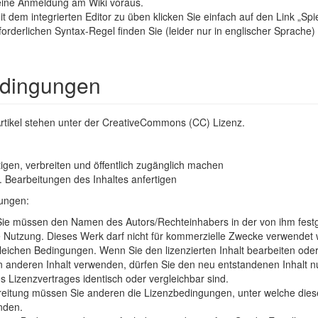
 eine Anmeldung am Wiki voraus.
em integrierten Editor zu üben klicken Sie einfach auf den Link „Spiel
orderlichen Syntax-Regel finden Sie (leider nur in englischer Sprache) 
dingungen
n Artikel stehen unter der CreativeCommons (CC) Lizenz.
tigen, verbreiten und öffentlich zugänglich machen
Bearbeitungen des Inhaltes anfertigen
ungen:
e müssen den Namen des Autors/Rechteinhabers in der von ihm fest
 Nutzung. Dieses Werk darf nicht für kommerzielle Zwecke verwendet
leichen Bedingungen. Wenn Sie den lizenzierten Inhalt bearbeiten ode
n anderen Inhalt verwenden, dürfen Sie den neu entstandenen Inhalt
s Lizenzvertrages identisch oder vergleichbar sind.
reitung müssen Sie anderen die Lizenzbedingungen, unter welche dieses 
nden.