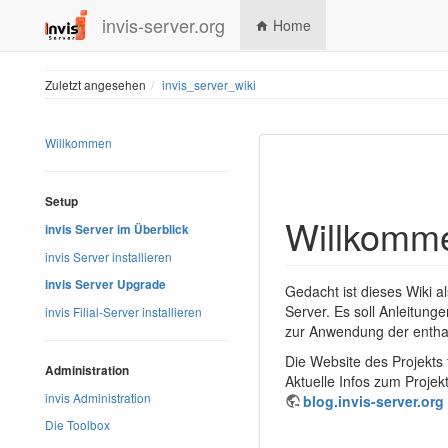
invis-server.org
Home
Zuletzt angesehen
invis_server_wiki
Willkommen
Setup
Willkomme
invis Server im Überblick
invis Server installieren
invis Server Upgrade
Gedacht ist dieses Wiki a
Server. Es soll Anleitung
invis Filial-Server installieren
zur Anwendung der enth
Die Website des Projekts 
Administration
Aktuelle Infos zum Projek
invis Administration
blog.invis-server.org
Die Toolbox